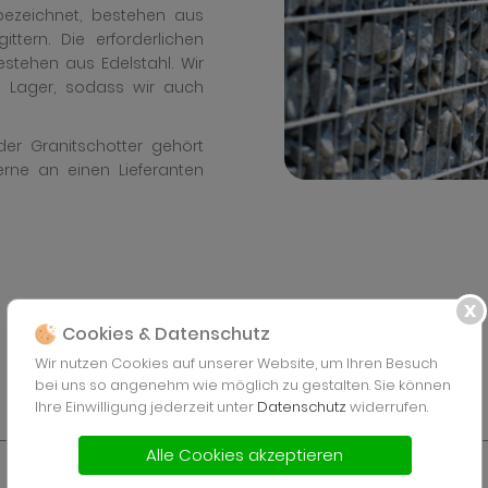
ezeichnet, bestehen aus
ttern. Die erforderlichen
tehen aus Edelstahl. Wir
Lager, sodass wir auch
der Granitschotter gehört
erne an einen Lieferanten
Cookies & Datenschutz
Wir nutzen Cookies auf unserer Website, um Ihren Besuch
bei uns so angenehm wie möglich zu gestalten. Sie können
Ihre Einwilligung jederzeit unter
Datenschutz
widerrufen.
Alle Cookies akzeptieren