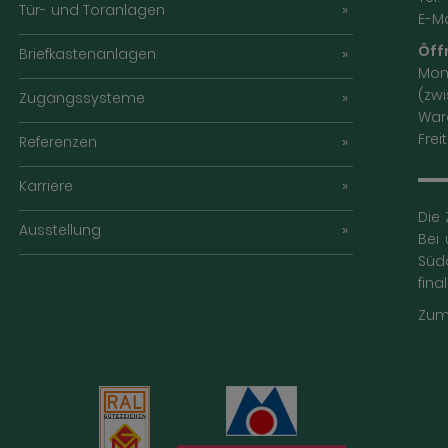
Tür- und Toranlagen
E-Ma
Öff
Briefkastenanlagen
Mont
(zw
Zugangssysteme
War
Frei
Referenzen
Karriere
Die 
Ausstellung
Bei
Süd
fina
Zum