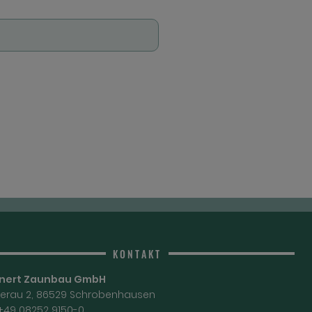
KONTAKT
nert Zaunbau GmbH
nerau 2, 86529 Schrobenhausen
 +49 08252 9150-0