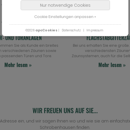
Nur notwendige Cookies
Cookie Einstellungen anpassen »
apcCookies
©2026
|
Datenschutz
|
Impressum
R- UND TORANLAGEN
FLACHSTABGITTERZÄ
ommen Sie als Kunde ein breites
Bei uns erhalten Sie eine groß
n verschiedenen Zäunen sowie
verschiedensten Zäune
u passenden Türen und Tore.
Zaunsystemen, auch für die Se
Mehr lesen »
Mehr lesen »
WIR FREUEN UNS AUF SIE...
e Adresse ein, und wir sagen Ihnen wo und wie sie am einfachste
Schrobenhausen finden.