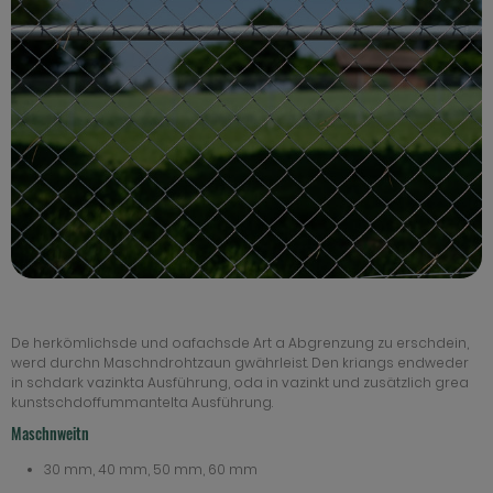
De herkömlichsde und oafachsde Art a Abgrenzung zu erschdein,
werd durchn Maschndrohtzaun gwährleist. Den kriangs endweder
in schdark vazinkta Ausführung, oda in vazinkt und zusätzlich grea
kunstschdoffummantelta Ausführung.
Maschnweitn
30 mm, 40 mm, 50 mm, 60 mm