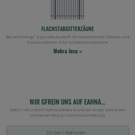
FLACHSTABGITTERZÄUNE
Bei uns kriangs` a groaße Auswoih an vaschiednsdn Zäunen und
Zaunsüsdemen, a für`d Seibsdmontasche.
Mehra lesn »
WIR GFREIN UNS AUF EAHNA...
Gebn`s do oafach Eahna Adress ei und wir zoagn Eahna den
schneisdn Weg zu unsra Ausschdeiung.