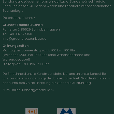
Schdandardsüsdeme hobn wir auf Laga, Sonderwünsch` erfuid
unsa Schlossaei. Außadem wardn und repariern wir beschdehende
Zaunanlagn.
Do erfahrns mehra »
Grünert Zaunbau GmbH
Rainerau 2, 86529 Schrobenhausen
Tel: +49 08252 9150-0
info@gruenert-zaunbau.de
Öffnungszeiten:
Montag bis Donnerstag von 07:00 bis 17:00 Uhr
(zwischen 12:30 und 13:00 Uhr keine Warenannahme und
Warenausgabe!)
Freitag von 07:00 bis 15:00 Uhr
De Zfriednheid unsra Kundn schdehd bei uns an ersta Schdei. Bei
uns, ois da leisdungsfähigsde Schbezioibedrieb Süddeutschlands
schbürns`des vo da Beratung bis zur finaln Ausführung.
Zum Online-Kondagdformular »