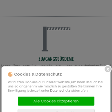
ZUAGANGSSÜSDEME
Unsare Zuagangssüsdeme schdein sicha, dass nur derjenige Zufahrt
oda Zutritt kriagd, der dazua a berechdigd is.
Cookies & Datenschutz
Mehra lesn »
Wir nutzen Cookies auf unserer Website, um Ihren Besuch bei
uns so angenehm wie möglich zu gestalten. Sie können Ihre
Einwilligung jederzeit unter
Datenschutz
widerrufen.
Alle Cookies akzeptieren