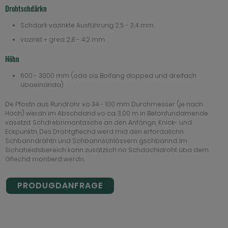
Drohtschdärkn
Schdark vazinkte Ausführung: 2,5 - 3,4 mm
vazinkt + grea: 2,8 - 4,2 mm
Höhn
600 - 3000 mm (oda ois Boifang dopped und dreifach
übaeinanda)
De Pfostn aus Rundrohr vo 34 - 100 mm Durchmesser (je nach
Häch) werdn im Abschdand vo ca. 3,00 m in Betonfundamende
vasetzd. Schdrebnmontasche an den Anfängn, Knick- und
Eckpunktn. Des Drohtgflechd werd mid den erfordalichn
Schbanndrähtn und Schbannschlössern gschbannd. Im
Sichaheidsbereich konn zusätzlich no Schdachldroht üba dem
Gflechd montierd werdn.
PRODUGDANFRAGE