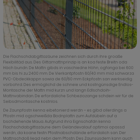
Die Flachschdabgittazäune zeichnen sich durch ihre groaße
Flexibilitäd aus. Des Gittamattnprinzip is an koa feste Breitn oda
Häch bundn. De Mattn gibds in vaschiedne Höhn, ogfanga bei 600
mm bis hi zu 2400 mm. De Vierkantpfostn 60/40 mm mid schwarza
PVC-Obdeckkappn sowia de 60/60 mm Eckpfostn san werkseidig
vorbohrd. Des ermöglichd de schneie und kostngünsdige Endlos-
Montasche der Mattn mid kurzn und langn Edlschdoih-
Mattnvabindan. De erfordaliche Schbeziozange schdein wir für de
Seibsdmontasche kostnlos.
De Zaunpfostn kenna eibetonierd werdn – es gibd ollerdings a
Pfostn mid ogschweißda Bodnplattn zum Aufdübeln auf a
bschdehende Maua. Aufgrund ihra Eignschafdn kenna
Flachschdabgittazäune dem Geländevalauf optimoi opassd
werdn, da koane festn Pfostnabschdände erfordalich san. Der
Mattnschdoß liegd nebn dem Pfostn. Des Zaunsüsdem kann auch