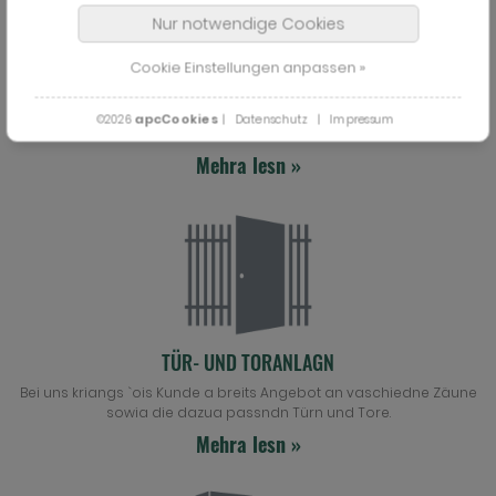
Nur notwendige Cookies
Cookie Einstellungen anpassen »
FLACHSTABGITTERZÄUNE
Bei uns kriangs` a groaße Auswoih an vaschiednsdn Zäunen und
apcCookies
©2026
|
Datenschutz
|
Impressum
Zaunsüsdemen, a für`d Seibsdmontasche.
Mehra lesn »
TÜR- UND TORANLAGN
Bei uns kriangs `ois Kunde a breits Angebot an vaschiedne Zäune
sowia die dazua passndn Türn und Tore.
Mehra lesn »