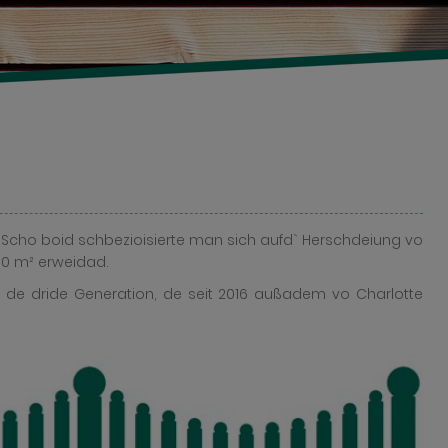
. Scho boid schbezioisierte man sich aufd` Herschdeiung vo
00 m² erweidad.
t de dride Generation, de seit 2016 außadem vo Charlotte