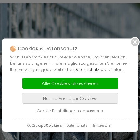
Cookies & Datenschutz
Wir nutzen Cookies auf unserer Website, um Ihren Besuch
bei uns so angenehm wie möglich zu gestalten. Sie können
Ihre Einwilligung jederzeit unter
Datenschutz
widerrufen.
Alle Cookies akzeptieren
Nur notwendige Cookies
Cookie Einstellungen anpassen »
apcCookies
©2026
|
Datenschutz
|
Impressum