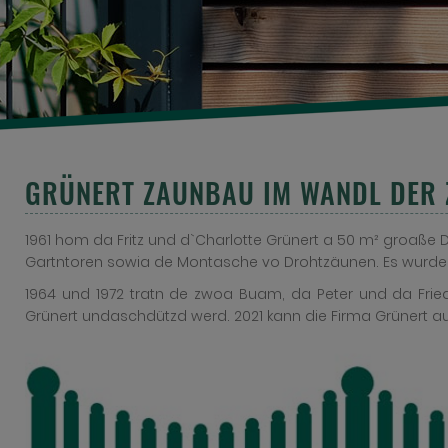
GRÜNERT ZAUNBAU IM WANDL DER ZE
1961 hom da Fritz und d`Charlotte Grünert a 50 m² groaße 
Gartntoren sowia de Montasche vo Drohtzäunen. Es wurde 
1964 und 1972 tratn de zwoa Buam, da Peter und da Fried
Grünert undaschdützd werd. 2021 kann die Firma Grünert au