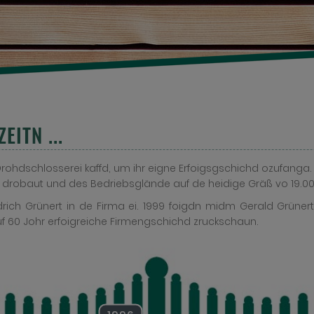
ITN ...
Drohdschlosserei kaffd, um ihr eigne Erfoigsgschichd ozufanga
drobaut und des Bedriebsglände auf de heidige Gräß vo 19.0
rich Grünert in de Firma ei. 1999 foigdn midm Gerald Grüner
f 60 Johr erfoigreiche Firmengschichd zruckschaun.