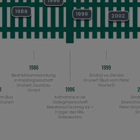
1996
Klickn's auf a Jahr um mehra zu erfahrn:
1986
1999
2002
1986
1999
Bedriebsumwandlung
Eindrid vo Gerald
in Kapitoigseischaft
Grünert (Bua vom Peter
Grünert Zaunbau
Grünert)
1
1996
GmbH
vom Bua
Aufnahme in de
Übat
 Grünert
Gütegmeinschaft
Gseischaf
MetallzaunTechnig e.V. =
Peter Grün
Träger des RAL-
Gr
Gütezeichns