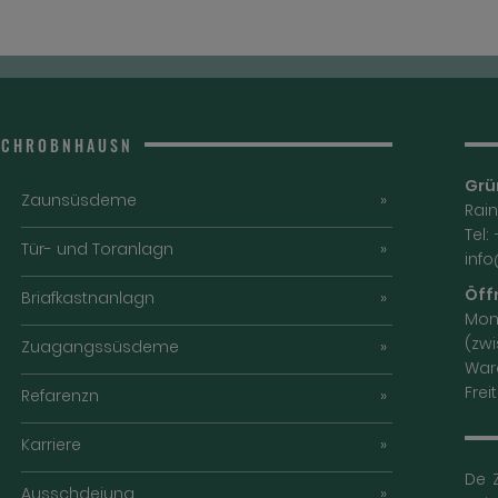
 SCHROBNHAUSN
Grü
Zaunsüsdeme
Rai
Tel:
Tür- und Toranlagn
inf
Öff
Briafkastnanlagn
Mont
(zw
Zuagangssüsdeme
War
Frei
Refarenzn
Karriere
De 
Ausschdeiung