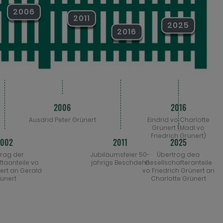
2006
2011
2025
2016
2006
2016
Ausdrid Peter Grünert
Eindrid vo Charlotte
Grünert (Madl vo
Friedrich Grünert)
2002
2011
2025
rag der
Jubiläumsfeier 50-
Übertrog dea
taanteile vo
jährigs Beschdehn
Gesellschafteranteile
ert an Gerald
vo Friedrich Grünert an
ünert
Charlotte Grünert