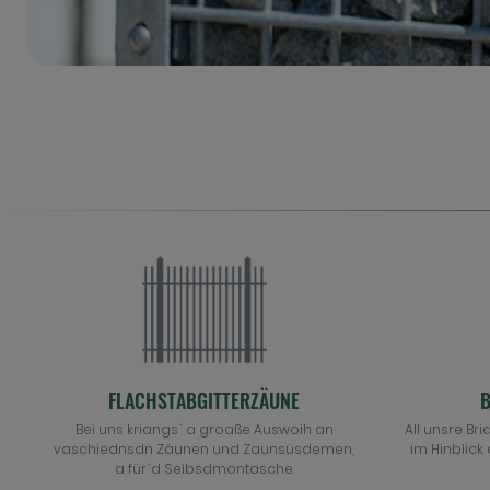
FLACHSTABGITTERZÄUNE
B
Bei uns kriangs` a groaße Auswoih an
All unsre Br
vaschiednsdn Zäunen und Zaunsüsdemen,
im Hinblick
a für`d Seibsdmontasche.