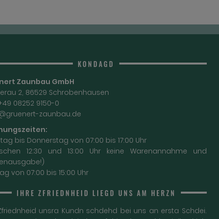
KONDAGD
nert Zaunbau GmbH
nerau 2, 86529 Schrobenhausen
 +49 08252 9150-0
o@gruenert-zaunbau.de
nungszeiten:
ag bis Donnerstag von 07:00 bis 17:00 Uhr
ischen 12:30 und 13:00 Uhr keine Warenannahme und
enausgabe!)
tag von 07:00 bis 15:00 Uhr
IHRE ZFRIEDNHEID LIEGD UNS AM HERZN
Zfriednheid unsra Kundn schdehd bei uns an ersta Schdei.