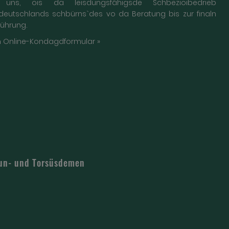
 uns, ois da leisdungsfähigsde Schbezioibedrieb
deutschlands schbürns`des vo da Beratung bis zur finaln
führung.
 Online-Kondagdformular »
aun- und Torsüsdemen