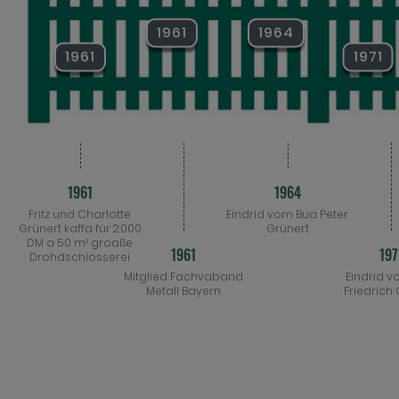
1961
1964
1961
1971
1961
1964
Fritz und Charlotte
Eindrid vom Bua Peter
Grünert kaffa für 2.000
Grünert
DM a 50 m² groaße
1961
197
Drohdschlosserei
Mitglied Fachvaband
Eindrid 
Metall Bayern
Friedrich