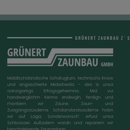
GRÜNERT ZAUNBAU Z`
Middlschdändische Schdrugturn, technischs Know
und angaschierte Midarbeida – des is unsa
oanzigartigs Erfoigsgeheimnis. Mid vui
handwerglichm Kenna endwigln, ferdign und
montiern wir Zäune, Zaun- und
Zuagangssüsdeme. Schdandardsüsdeme hobn
wir auf Laga, Sonderwünsch` erfuid unsa
Schlossaei. Außadem wardn und repariern wir
beschdehende Zaunanlagn.