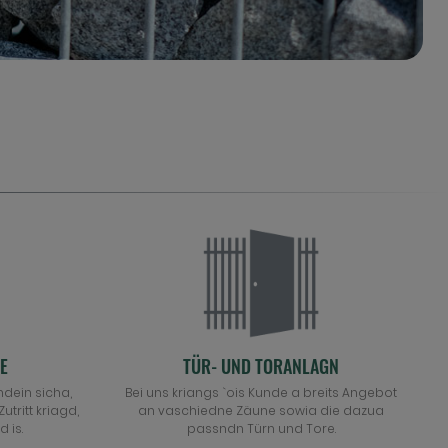
E
TÜR- UND TORANLAGN
ein sicha,
Bei uns kriangs `ois Kunde a breits Angebot
tritt kriagd,
an vaschiedne Zäune sowia die dazua
 is.
passndn Türn und Tore.