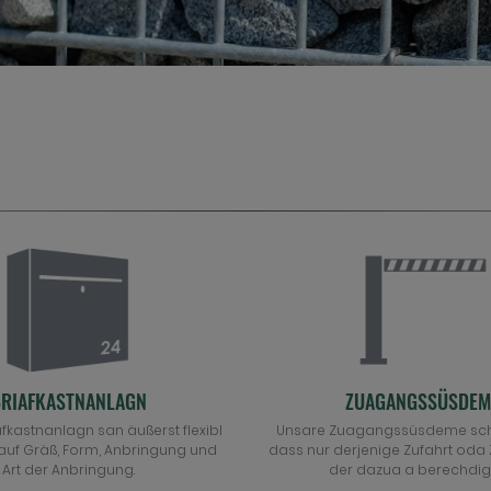
RIAFKASTNANLAGN
ZUAGANGSSÜSDEM
iafkastnanlagn san äußerst flexibl
Unsare Zuagangssüsdeme schd
 auf Gräß, Form, Anbringung und
dass nur derjenige Zufahrt oda Zu
Art der Anbringung.
der dazua a berechdigd